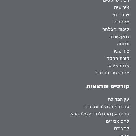
ניפוץ מיתוסים
אירועים
שידור חי
מאמרים
סיפורי הצלחה
בתקשורת
תרומה
צור קשר
קופת החסד
מרכז מידע
אתר בסוד הדברים
קורסים והרצאות
עין הבדולח
סדנת מים, מלח ותדרים
סדנת עין הבדולח – השלב הבא
לחם אבירים
לחץ דם
תניא