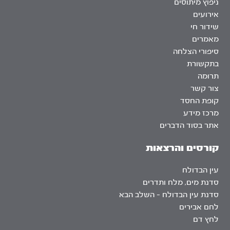
ניפוץ מיתוסים
אירועים
שידור חי
מאמרים
סיפורי הצלחה
בתקשורת
תרומה
צור קשר
קופת החסד
מרכז מידע
אתר בסוד הדברים
קורסים והרצאות
עין הבדולח
סדנת מים, מלח ותדרים
סדנת עין הבדולח – השלב הבא
לחם אבירים
לחץ דם