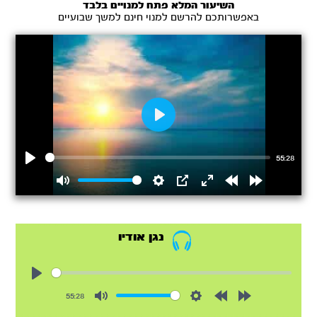
השיעור המלא פתח למנויים בלבד
באפשרותכם להרשם למנוי חינם למשך שבועיים
Play
55:28
Play
Mute
Settings
PIP
Enter
Rewind
Forward
fullscreen
15s
15s
נגן אודיו
Play
55:28
Mute
Settings
Rewind
Forward