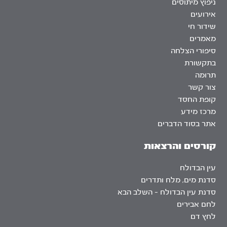
ניפוץ מיתוסים
אירועים
שידור חי
מאמרים
סיפורי הצלחה
בתקשורת
תרומה
צור קשר
קופת החסד
מרכז מידע
אתר בסוד הדברים
קורסים והרצאות
עין הבדולח
סדנת מים, מלח ותדרים
סדנת עין הבדולח – השלב הבא
לחם אבירים
לחץ דם