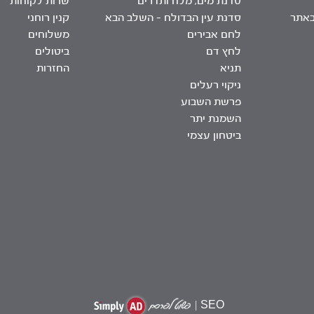
סדנת מים, מלח ותדרים
שרות לקוחות
באתר
סדנת עין הבדולח – השלב הבא
קנין רוחני
לחם אבירים
משלוחים
לחץ דם
ביטולים
תניא
החזרות
ניקוי רעלים
פרשת השבוע
השמנת יתר
ביטחון עצמי
|
SEO