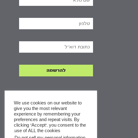
We use cookies on our website to
give you the most relevant
experience by remembering your
x
preferences and repeat visits. By
clicking “Accept”, you consent to the
לסדרות
use of ALL the cookies.
ומסלולי לימוד באתר
.
Do not sell my personal information