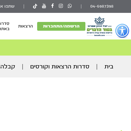
04-6987398
|
|
שתפו את
סדרות
פתור
הרשמה/התחברות
הרצאות
באתר
פתיחת
פריט
גישות
וכן
רכזי
בית
|
סדרות הרצאות וקורסים
|
קבלה 