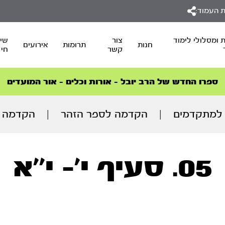
 העמוד:
 ומסלולי לימוד
צור
שיד
חנות
תרומות
אירועים
קשר
חי
סדרות הפודקאסטים
סדרות הפודקאסטים
הסדרה המובילה החודש – דרך המלך
הסדרה המובילה החודש – דרך המלך
הצטרפו למהפכת הבריאות הטבעית >
ספרו החדש של הרב יובל – אורות וכלים – אור המועדים
למתקדמים
|
הקדמה לספר הזהר
|
הקדמה ל
05. סעיף י’- י’’א