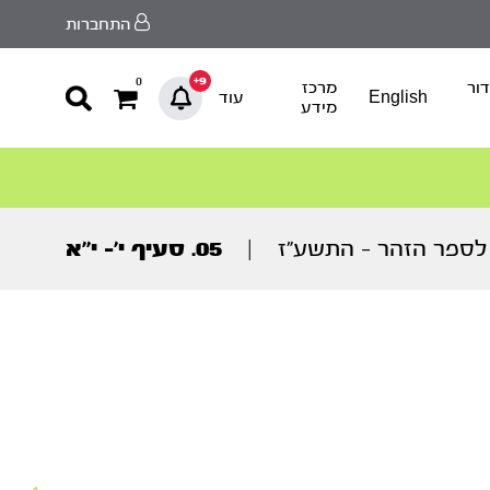
התחברות
9+
0
ור
מרכז
English
עוד
מידע
ספר הזהר – התשע”ז
|
05. סעיף י’- י’’א