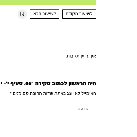
Mute
Settings
Rewind
Forward
10s
10s
לשיעור הקודם
לשיעור הבא
אין עדיין תגובות.
היה הראשון לכתוב סקירה “05. סעיף י’- י’’א”
האימייל לא יוצג באתר.
שדות החובה מסומנים
*