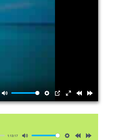
Mute
Settings
PIP
Enter
Rewind
Forward
fullscreen
15s
15s
1:13:17