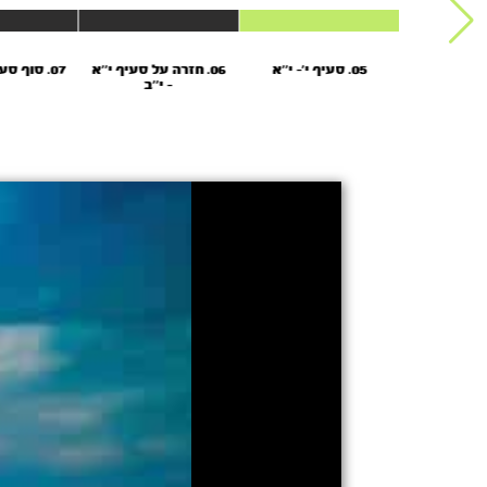
05. סעיף י’- י’’א
06. חזרה על סעיף י’’א
07. סוף סעיף י’’ב - י’’ד
- י’’ב