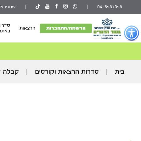
04-6987398
|
|
שתפו את
סדרות
פתור
הרשמה/התחברות
הרצאות
באתר
פתיחת
פריט
גישות
וכן
רכזי
בית
|
סדרות הרצאות וקורסים
|
קבלה 