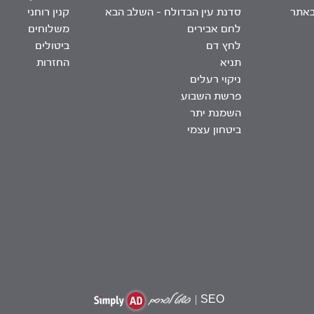
באתר
סדנת עין הבדולח – השלב הבא
קנין רוחני
לחם אבירים
משלוחים
לחץ דם
ביטולים
תניא
החזרות
ניקוי רעלים
פרשת השבוע
השמנת יתר
ביטחון עצמי
|
SEO