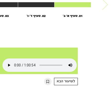
01. סעיף א’-ג’
02. סעיף ד’-ו’
03. סעיף ז’-י’
לשיעור הבא