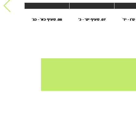
07. סעיף יט' - כ'
08. סעיף כא' - כג'
09. סעיף כד' - כו'