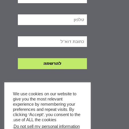
We use cookies on our website to
give you the most relevant
experience by remembering your
x
preferences and repeat visits. By
clicking “Accept”, you consent to the
לסדרות
use of ALL the cookies.
ומסלולי לימוד באתר
.
Do not sell my personal information