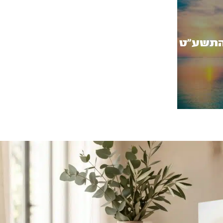
התשע"ט