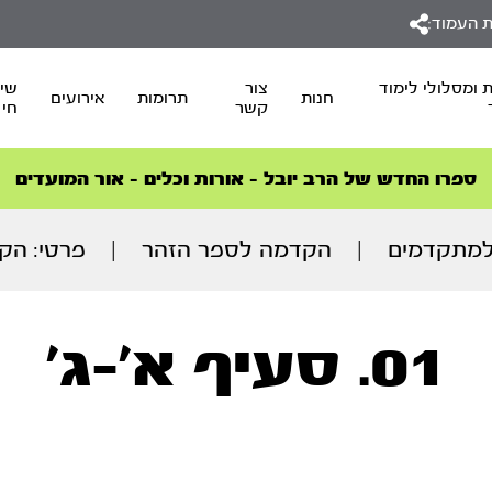
 העמוד:
 ומסלולי לימוד
צור
שיד
חנות
תרומות
אירועים
קשר
חי
סדרות הפודקאסטים
סדרות הפודקאסטים
הסדרה המובילה החודש – דרך המלך
הסדרה המובילה החודש – דרך המלך
הצטרפו למהפכת הבריאות הטבעית >
ספרו החדש של הרב יובל – אורות וכלים – אור המועדים
למתקדמים
|
הקדמה לספר הזהר
|
פרטי: הקדמ
01. סעיף א’-ג’