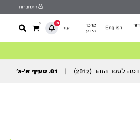
התחברות
9+
0
ור
מרכז
English
עוד
מידע
ה לספר הזהר (2012)
|
01. סעיף א’-ג’