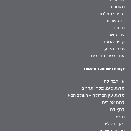
מאמרים
סיפורי הצלחה
בתקשורת
תרומה
צור קשר
קופת החסד
מרכז מידע
אתר בסוד הדברים
קורסים והרצאות
עין הבדולח
סדנת מים, מלח ותדרים
סדנת עין הבדולח – השלב הבא
לחם אבירים
לחץ דם
תניא
ניקוי רעלים
פרשת השבוע