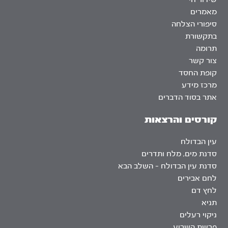
מאמרים
סיפורי הצלחה
בתקשורת
תרומה
צור קשר
קופת החסד
מרכז מידע
אתר בסוד הדברים
קורסים והרצאות
עין הבדולח
סדנת מים, מלח ותדרים
סדנת עין הבדולח – השלב הבא
לחם אבירים
לחץ דם
תניא
ניקוי רעלים
פרשת השבוע