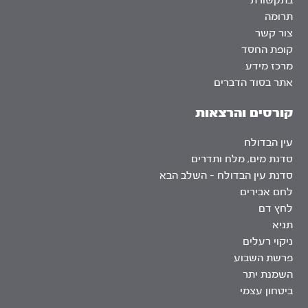
בתקשורת
תרומה
צור קשר
קופת החסד
מרכז מידע
אתר בסוד הדברים
קורסים והרצאות
עין הבדולח
סדנת מים, מלח ותדרים
סדנת עין הבדולח – השלב הבא
לחם אבירים
לחץ דם
תניא
ניקוי רעלים
פרשת השבוע
השמנת יתר
ביטחון עצמי