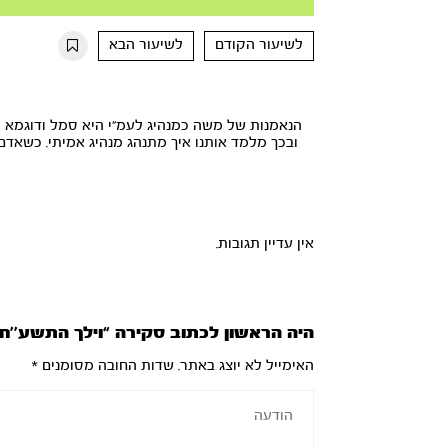
Mute
Settings
Rewind
Forward
10s
10s
לשיעור הקודם
לשיעור הבא
הנאמנות של משה כמנהיג לעמ"י היא סמל ודוגמא לנ
ובכך מלמד אותנו איך מתנהג מנהיג אמיתי. כשא
אין עדיין תגובות.
היה הראשון לכתוב סקירה “וילך התשע’’ח”
האימייל לא יוצג באתר.
שדות החובה מסומנים
*