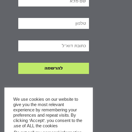
We use cookies on our website to
give you the most relevant
experience by remembering your
x
preferences and repeat visits. By
clicking “Accept”, you consent to the
לסדרות
use of ALL the cookies.
ומסלולי לימוד באתר