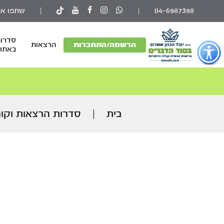
04-6987398
|
|
שתפו את
סדרות
פתור
הרשמה/התחברות
הרצאות
באתר
פתיחת
פריט
גישות
וכן
רכזי
בית
|
סדרות הרצאות וקו