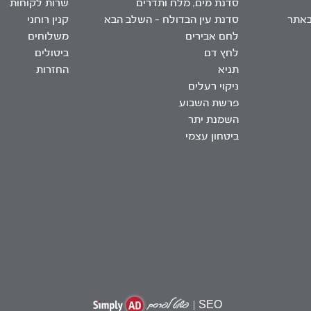
סדנת מים, מלח ותדרים
שרות לקוחות
באתר
סדנת עין הבדולח – השלב הבא
קנין רוחני
לחם אבירים
משלוחים
לחץ דם
ביטולים
תניא
החזרות
ניקוי רעלים
פרשת השבוע
השמנת יתר
ביטחון עצמי
|
SEO