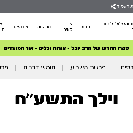
 העמוד:
 ומסלולי לימוד
צור
שיד
חנות
תרומות
אירועים
קשר
חי
סדרות הפודקאסטים
סדרות הפודקאסטים
הסדרה המובילה החודש – דרך המלך
הסדרה המובילה החודש – דרך המלך
הצטרפו למהפכת הבריאות הטבעית >
ספרו החדש של הרב יובל – אורות וכלים – אור המועדים
רסים
|
פרשת השבוע
|
חומש דברים
|
פרש
וילך התשע’’ח