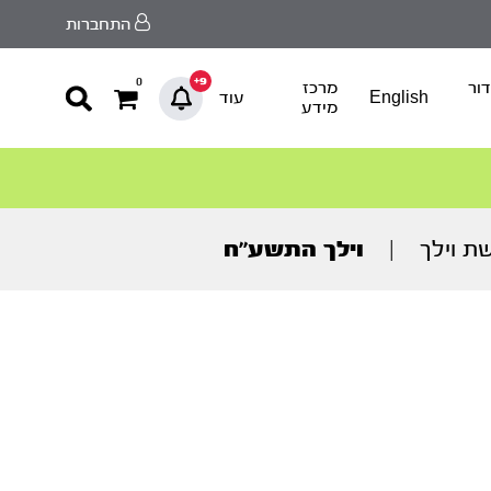
התחברות
9+
0
ור
מרכז
English
עוד
מידע
ת וילך
|
וילך התשע’’ח