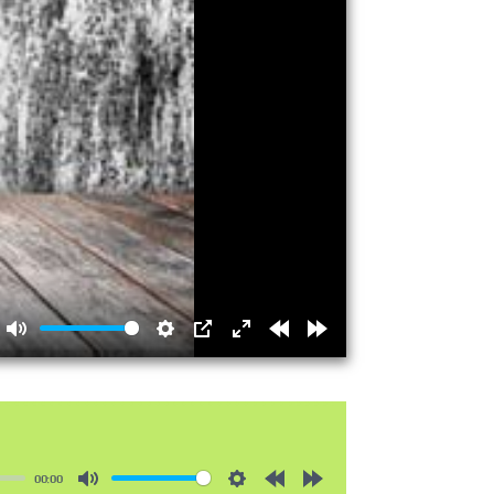
Mute
Settings
PIP
Enter
Rewind
Forward
fullscreen
15s
15s
00:00