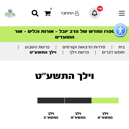
9+
0
התחבר
פתור
פתיחת
ספרו החדש של הרב יובל – אורות וכלים – אור
סדרות הפודקאסטים
סדרות הפודקאסטים
הסדרה המובילה החודש – דרך המלך
הסדרה המובילה החודש – דרך המלך
הצטרפו למהפכת הבריאות הטבעית >
פריט
המועדים
גישות
וכן
רכזי
בית
|
סדרות הרצאות וקורסים
|
פרשת השבוע
|
חומש דברים
|
פרשת וילך
|
וילך התשע’’ט
וילך התשע’’ט
וילך
וילך
וילך
התשע’’ט
התשע’’ח
התשע''ב