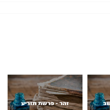
שב
זהר - פרשת תזריע