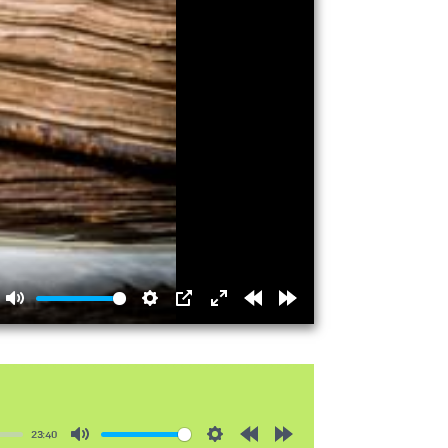
Mute
Settings
PIP
Enter
Rewind
Forward
fullscreen
15s
15s
23:40