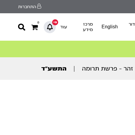
התחברות
9+
0
ור
מרכז
English
עוד
מידע
זהר – פרשת תרומה
|
התשע”ד