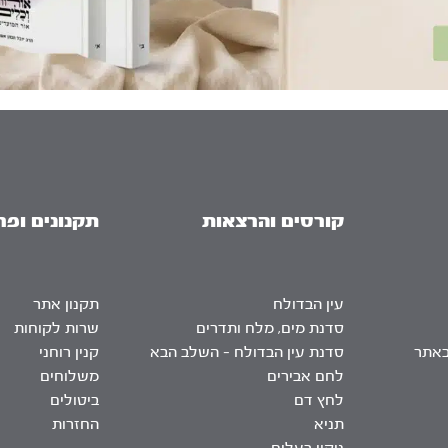
קורסים והרצאות
תקנונים ופר
עין הבדולח
תקנון אתר
סדנת מים, מלח ותדרים
שרות לקוחות
באתר
סדנת עין הבדולח – השלב הבא
קנין רוחני
לחם אבירים
משלוחים
לחץ דם
ביטולים
תניא
החזרות