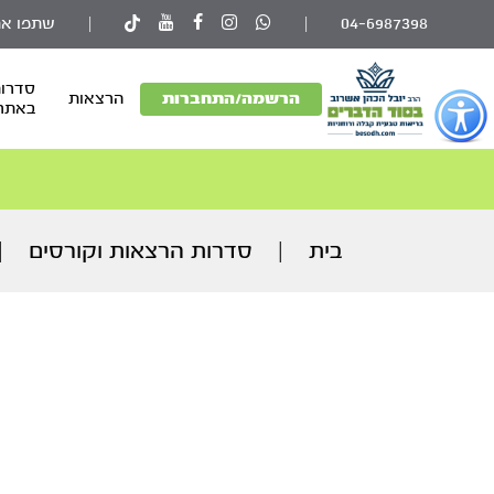
04-6987398
|
|
שתפו את
סדרות
פתור
הרשמה/התחברות
הרצאות
באתר
פתיחת
פריט
גישות
וכן
רכזי
בית
|
סדרות הרצאות וקורסים
|