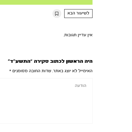
Mute
Settings
Rewind
Forward
10s
10s
לשיעור הבא
אין עדיין תגובות.
היה הראשון לכתוב סקירה “התשע”ד”
האימייל לא יוצג באתר.
שדות החובה מסומנים
*