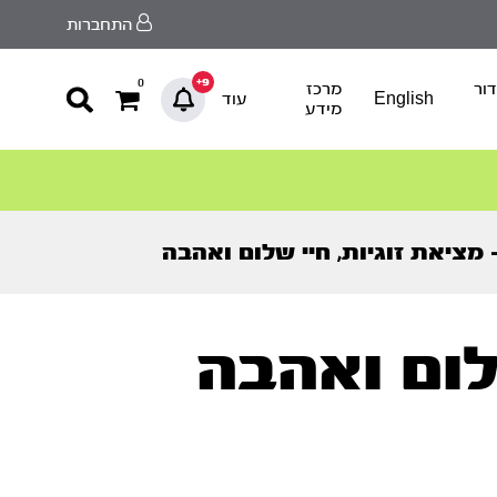
התחברות
9+
0
ור
מרכז
English
עוד
מידע
– מציאת זוגיות, חיי שלום ואהבה
שלום ואהבה