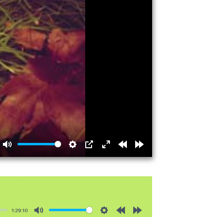
Mute
Settings
PIP
Enter
Rewind
Forward
fullscreen
15s
15s
1:29:10