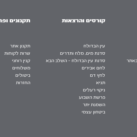
קורסים והרצאות
תקנונים ופר
עין הבדולח
תקנון אתר
סדנת מים, מלח ותדרים
שרות לקוחות
באתר
סדנת עין הבדולח – השלב הבא
קנין רוחני
לחם אבירים
משלוחים
לחץ דם
ביטולים
תניא
החזרות
ניקוי רעלים
פרשת השבוע
השמנת יתר
ביטחון עצמי