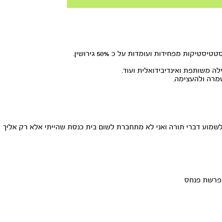
Play
ברגע בו אנו עומדים מתחת לחופה עלינו לדעת כי זהו הזיווג שלנו, הנכון והאמיתי. ומשניה זו מתחילה למעשה העבודה עצמה. הסטטיסטיקות מפחידות ועומדות על כ 50% גירושין.
ילה משותפת ואינדיבידואלית ועוד.
שמרה ולהעצימה.
 לשמוע דברי תורה ואני לא מתחברת לשום בית כנסת שהייתי אלא רק אליך
 פרשת פנחס