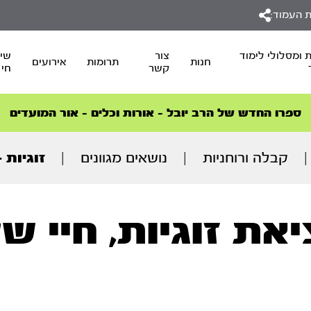
 העמוד:
 ומסלולי לימוד
צור
שיד
חנות
תרומות
אירועים
קשר
חי
סדרות הפודקאסטים
סדרות הפודקאסטים
הסדרה המובילה החודש – דרך המלך
הסדרה המובילה החודש – דרך המלך
הצטרפו למהפכת הבריאות הטבעית >
ספרו החדש של הרב יובל – אורות וכלים – אור המועדים
|
קבלה ורוחניות
|
נושאים מגוונים
|
זוגיות 
יאת זוגיות, חיי 