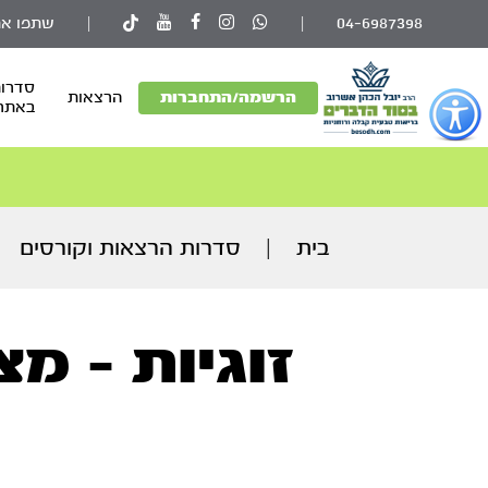
04-6987398
|
|
שתפו את
סדרות
פתור
הרשמה/התחברות
הרצאות
באתר
פתיחת
פריט
גישות
וכן
רכזי
בית
|
סדרות הרצאות וקורסים
זוגיות - מצ