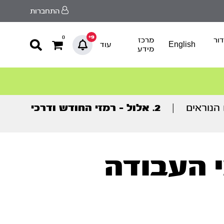
התחברות
9+
0
ור
מרכז
English
עוד
מידע
הנוראים
|
2. אלול – רמזי החודש ודרכי