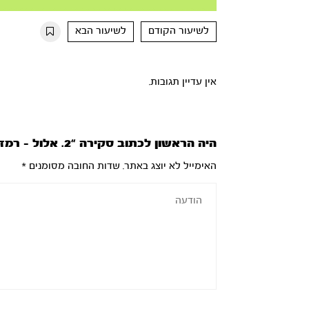
Mute
Settings
Rewind
Forward
10s
10s
לשיעור הקודם
לשיעור הבא
אין עדיין תגובות.
היה הראשון לכתוב סקירה “2. אלול – רמזי החודש ודרכי העבודה”
האימייל לא יוצג באתר.
שדות החובה מסומנים
*