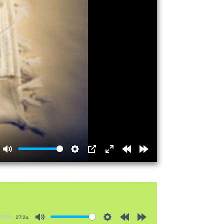
Mute
Settings
PIP
Enter
Rewind
Forward
fullscreen
15s
15s
27:24