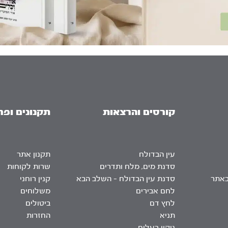
קורסים והרצאות
תקנונים ופר
עין הבדולח
תקנון אתר
סדנת מים, מלח ותדרים
שרות לקוחות
באתר
סדנת עין הבדולח – השלב הבא
קנין רוחני
לחם אבירים
משלוחים
לחץ דם
ביטולים
תניא
החזרות
ניקוי רעלים