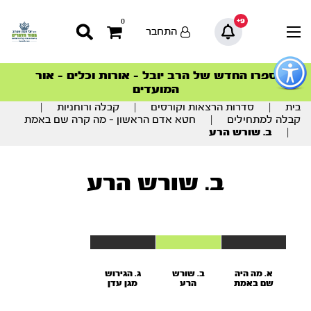
9+
0
התחבר
פתור
פתיחת
ספרו החדש של הרב יובל – אורות וכלים – אור
סדרות הפודקאסטים
סדרות הפודקאסטים
הסדרה המובילה החודש – דרך המלך
הסדרה המובילה החודש – דרך המלך
הצטרפו למהפכת הבריאות הטבעית >
פריט
המועדים
גישות
וכן
בית
|
סדרות הרצאות וקורסים
|
קבלה ורוחניות
|
רכזי
קבלה למתחילים
|
חטא אדם הראשון – מה קרה שם באמת
|
ב. שורש הרע
ב. שורש הרע
א. מה היה
ב. שורש
ג. הגירוש
שם באמת
הרע
מגן עדן