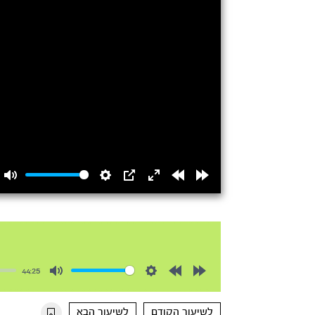
Mute
Settings
PIP
Enter
Rewind
Forward
fullscreen
15s
15s
44:25
Mute
Settings
Rewind
Forward
10s
10s
לשיעור הקודם
לשיעור הבא