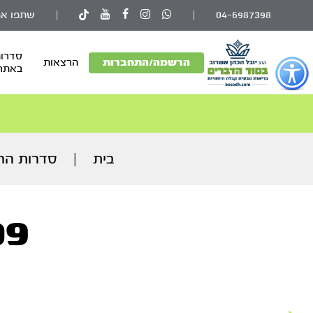
04-6987398
|
|
שתפו את
סדרות
פתור
הרשמה/התחברות
הרצאות
באתר
פתיחת
פריט
גישות
וכן
רכזי
בית
|
סדרות הרצ
09. עבודת הק