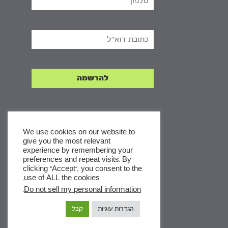
We use cookies on our website to
give you the most relevant
experience by remembering your
x
preferences and repeat visits. By
clicking “Accept”, you consent to the
לסדרות
use of ALL the cookies.
ומסלולי לימוד באתר
.
Do not sell my personal information
הגדרות עוגיות
קבל