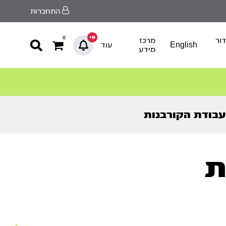
התחברות
9+
0
ור
מרכז
English
עוד
מידע