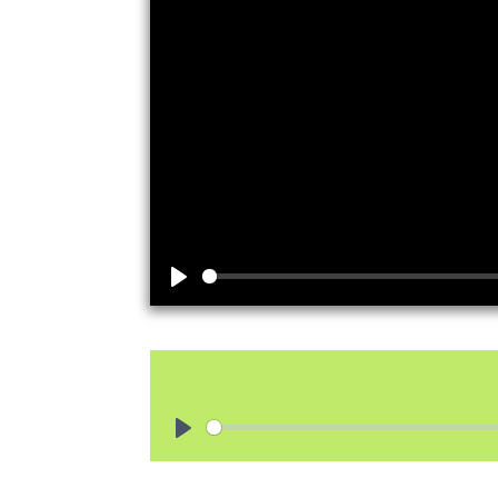
Play
Play