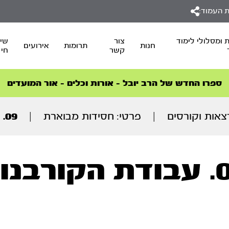
 העמוד:
 ומסלולי לימוד
צור
שיד
חנות
תרומות
אירועים
קשר
חי
סדרות הפודקאסטים
סדרות הפודקאסטים
הסדרה המובילה החודש – דרך המלך
הסדרה המובילה החודש – דרך המלך
הצטרפו למהפכת הבריאות הטבעית >
ספרו החדש של הרב יובל – אורות וכלים – אור המועדים
אות וקורסים
|
פרטי: חסידות מבוארת
|
09. עבודת הקורבנות
ורבנות