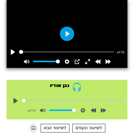
Play
47:12
Play
Mute
Settings
PIP
Enter
Rewind
Forward
fullscreen
15s
15s
נגן אודיו
Play
47:12
Mute
Settings
Rewind
Forward
10s
10s
לשיעור הקודם
לשיעור הבא