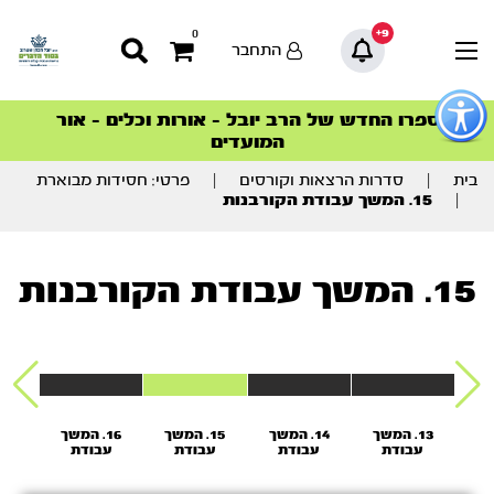
9+
0
התחבר
פתור
פתיחת
ספרו החדש של הרב יובל – אורות וכלים – אור
סדרות הפודקאסטים
סדרות הפודקאסטים
הסדרה המובילה החודש – דרך המלך
הסדרה המובילה החודש – דרך המלך
הצטרפו למהפכת הבריאות הטבעית >
פריט
המועדים
גישות
וכן
רכזי
בית
|
סדרות הרצאות וקורסים
|
פרטי: חסידות מבוארת
|
15. המשך עבודת הקורבנות
15. המשך עבודת הקורבנות
משך
13. המשך
14. המשך
15. המשך
16. המשך
7
עבודת
עבודת
עבודת
עבודת
ע
ות
הקורבנות
הקורבנות
הקורבנות
הקורבנות
הקו