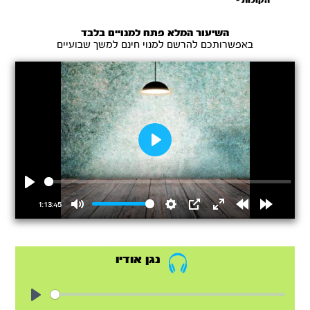
הקולות -
יתרו
התשפ''א
השיעור המלא פתח למנויים בלבד
באפשרותכם להרשם למנוי חינם למשך שבועיים
Play
Play
1:13:45
Mute
Settings
PIP
Enter
Rewind
Forward
fullscreen
15s
15s
נגן אודיו
Play