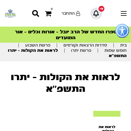
9+
0
התחבר
פתור
פתיחת
ספרו החדש של הרב יובל – אורות וכלים – אור
סדרות הפודקאסטים
סדרות הפודקאסטים
הסדרה המובילה החודש – דרך המלך
הסדרה המובילה החודש – דרך המלך
הצטרפו למהפכת הבריאות הטבעית >
פריט
המועדים
גישות
וכן
בית
|
סדרות הרצאות וקורסים
|
פרשת השבוע
|
רכזי
חומש שמות
|
פרשת יתרו
|
לראות את הקולות – יתרו
התשפ”א
לראות את הקולות - יתרו
התשפ''א
לראות את