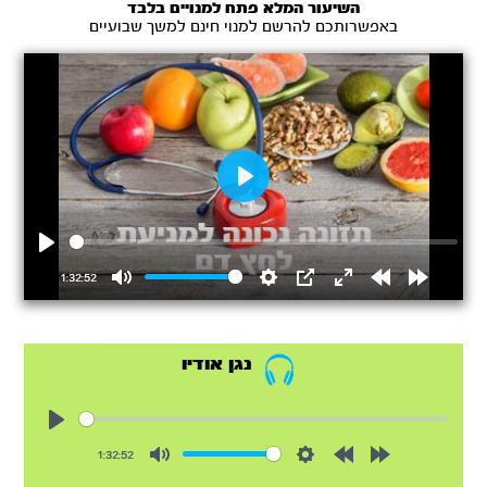
השיעור המלא פתח למנויים בלבד
באפשרותכם להרשם למנוי חינם למשך שבועיים
Play
Play
1:32:52
Mute
Settings
PIP
Enter
Rewind
Forward
fullscreen
15s
15s
נגן אודיו
Play
1:32:52
Mute
Settings
Rewind
Forward