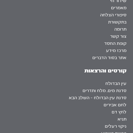
שידור חי
מאמרים
סיפורי הצלחה
בתקשורת
תרומה
צור קשר
קופת החסד
מרכז מידע
אתר בסוד הדברים
קורסים והרצאות
עין הבדולח
סדנת מים, מלח ותדרים
סדנת עין הבדולח – השלב הבא
לחם אבירים
לחץ דם
תניא
ניקוי רעלים