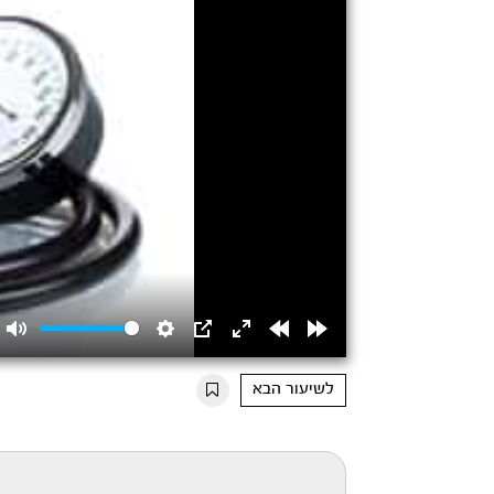
Mute
Settings
PIP
Enter
Rewind
Forward
fullscreen
15s
15s
לשיעור הבא