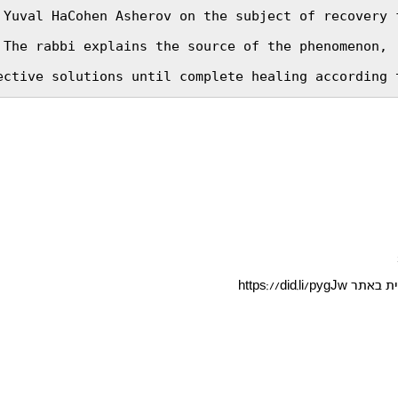
 Yuval HaCohen Asherov on the subject of recovery f
The rabbi explains the source of the phenomenon, 

ective solutions until complete healing according 
לית באתר
https://did.li/pygJw