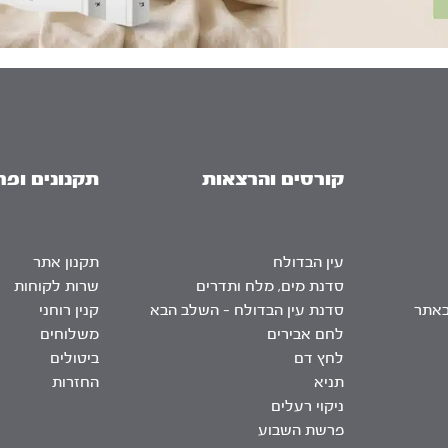
קורסים והרצאות
תקנונים ופר
עין הבדולח
תקנון אתר
סדנת מים, מלח ותדרים
שרות לקוחות
באתר
סדנת עין הבדולח – השלב הבא
קנין רוחני
לחם אבירים
משלוחים
לחץ דם
ביטולים
תניא
החזרות
ניקוי רעלים
פרשת השבוע