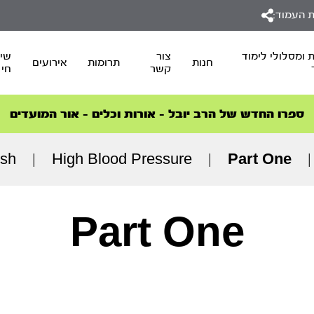
 העמוד:
 ומסלולי לימוד
צור
שיד
חנות
תרומות
אירועים
קשר
חי
סדרות הפודקאסטים
סדרות הפודקאסטים
הסדרה המובילה החודש – דרך המלך
הסדרה המובילה החודש – דרך המלך
הצטרפו למהפכת הבריאות הטבעית >
ספרו החדש של הרב יובל – אורות וכלים – אור המועדים
ish
|
High Blood Pressure
|
Part One
|
Part One