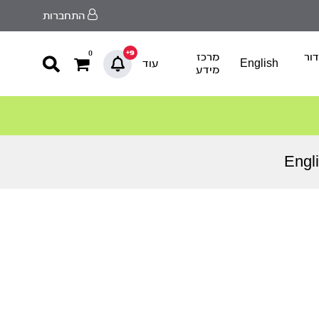
התחברות
9+
0
ור
מרכז
English
עוד
מידע
Engl