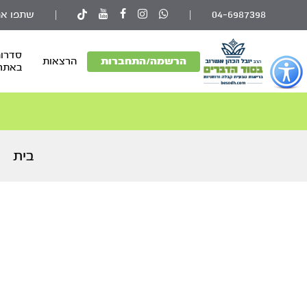
04-6987398
|
|
שתפו את
סדרות
פתור
הרשמה/התחברות
הרצאות
באתר
פתיחת
פריט
גישות
וכן
רכזי
בית