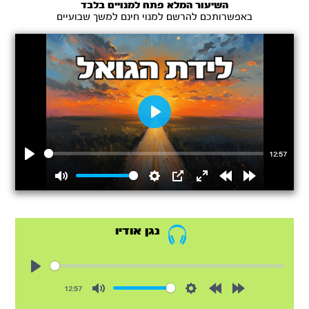
השיעור המלא פתח למנויים בלבד
באפשרותכם להרשם למנוי חינם למשך שבועיים
Play
12:57
Play
Mute
Settings
PIP
Enter
Rewind
Forward
fullscreen
15s
15s
נגן אודיו
Play
12:57
Mute
Settings
Rewind
Forward