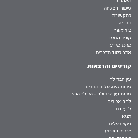
מאמרים
סיפורי הצלחה
בתקשורת
תרומה
צור קשר
קופת החסד
מרכז מידע
אתר בסוד הדברים
קורסים והרצאות
עין הבדולח
סדנת מים, מלח ותדרים
סדנת עין הבדולח – השלב הבא
לחם אבירים
לחץ דם
תניא
ניקוי רעלים
פרשת השבוע