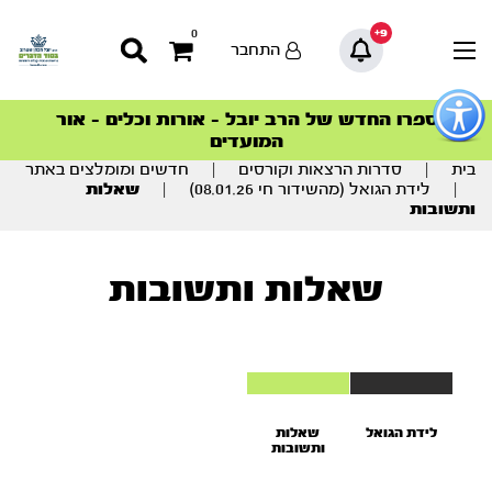
9+
0
התחבר
פתור
פתיחת
ספרו החדש של הרב יובל – אורות וכלים – אור
סדרות הפודקאסטים
סדרות הפודקאסטים
הסדרה המובילה החודש – דרך המלך
הסדרה המובילה החודש – דרך המלך
הצטרפו למהפכת הבריאות הטבעית >
פריט
המועדים
גישות
וכן
בית
|
סדרות הרצאות וקורסים
|
חדשים ומומלצים באתר
רכזי
|
לידת הגואל (מהשידור חי 08.01.26)
|
שאלות
ותשובות
שאלות ותשובות
לידת הגואל
שאלות
ותשובות