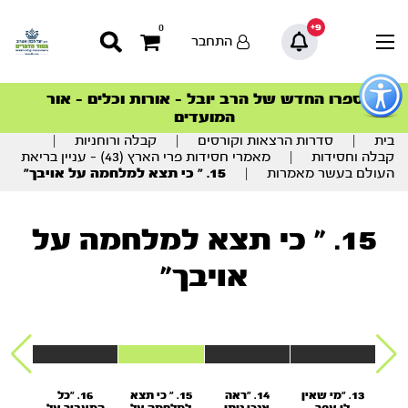
9+
0
התחבר
פתור
פתיחת
ספרו החדש של הרב יובל – אורות וכלים – אור
סדרות הפודקאסטים
סדרות הפודקאסטים
הסדרה המובילה החודש – דרך המלך
הסדרה המובילה החודש – דרך המלך
הצטרפו למהפכת הבריאות הטבעית >
פריט
המועדים
גישות
וכן
בית
|
סדרות הרצאות וקורסים
|
קבלה ורוחניות
|
רכזי
קבלה וחסידות
|
מאמרי חסידות פרי הארץ (43) – עניין בריאת
העולם בעשר מאמרות
|
15. ” כי תצא למלחמה על אויבך”
15. " כי תצא למלחמה על
אויבך"
 עקב
13. "מי שאין
14. "ראה
15. " כי תצא
16. "כל
17