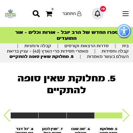
9+
0
התחבר
פתור
פתיחת
ספרו החדש של הרב יובל – אורות וכלים – אור
סדרות הפודקאסטים
סדרות הפודקאסטים
הסדרה המובילה החודש – דרך המלך
הסדרה המובילה החודש – דרך המלך
הצטרפו למהפכת הבריאות הטבעית >
פריט
המועדים
גישות
וכן
בית
|
סדרות הרצאות וקורסים
|
קבלה ורוחניות
|
רכזי
קבלה וחסידות
|
מאמרי חסידות פרי הארץ (43) – עניין בריאת
העולם בעשר מאמרות
|
5. מחלוקת שאין סופה להתקיים
5. מחלוקת שאין סופה
להתקיים
וש
5. מחלוקת
6. "מה טובו
7. "מנין לכהן
8. "כל דבר
9