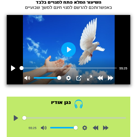
ה
השיעור המלא פתח למנויים בלבד
באפשרותכם להרשם למנוי חינם למשך שבועיים
Play
55:25
Play
Mute
Settings
PIP
Enter
Rewind
Forward
fullscreen
15s
15s
נגן אודיו
Play
55:25
Mute
Settings
Rewind
Forward