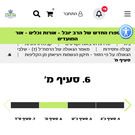
9+
0
התחבר
פתור
פתיחת
ספרו החדש של הרב יובל – אורות וכלים – אור
סדרות הפודקאסטים
סדרות הפודקאסטים
הסדרה המובילה החודש – דרך המלך
הסדרה המובילה החודש – דרך המלך
הצטרפו למהפכת הבריאות הטבעית >
פריט
המועדים
גישות
וכן
בית
|
סדרות הרצאות וקורסים
|
קבלה ורוחניות
|
רכזי
קבלה וחסידות
|
מאמר הגאולה של הרמח’’ל (7) – שלבי
הגאולה על פי הסוד – תיקון הנשמות ויציאתן מן הקליפות
|
6.
סעיף מ’
6. סעיף מ'
יג'
4. סעיף כ"ג
5. סעיף כ"ט
6. סעיף מ'
7. סעיף ס"ד
ם
ם
ן