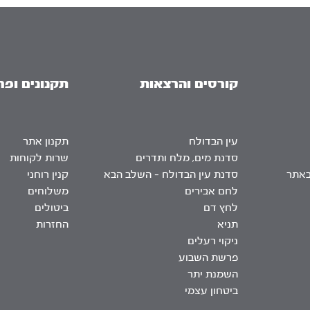
קורסים והרצאות
תקנונים ופר
עין הבדולח
תקנון אתר
סדנת מים, מלח ותדרים
שרות לקוחות
באתר
סדנת עין הבדולח – השלב הבא
קנין רוחני
לחם אבירים
משלוחים
לחץ דם
ביטולים
תניא
החזרות
ניקוי רעלים
פרשת השבוע
השמנת יתר
ביטחון עצמי