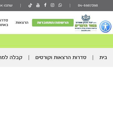
04-6987398
|
|
שתפו את
סדרות
פתור
הרשמה/התחברות
הרצאות
באתר
פתיחת
פריט
גישות
וכן
רכזי
בית
|
סדרות הרצאות וקורסים
|
קבלה למת