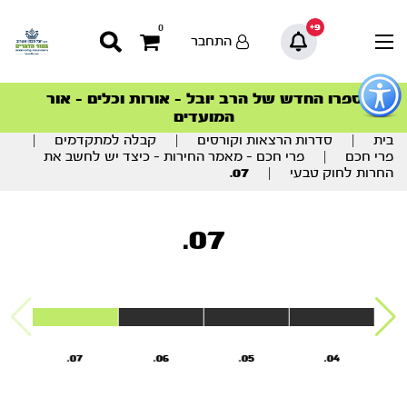
9+
0
התחבר
פתור
פתיחת
ספרו החדש של הרב יובל – אורות וכלים – אור
סדרות הפודקאסטים
סדרות הפודקאסטים
הסדרה המובילה החודש – דרך המלך
הסדרה המובילה החודש – דרך המלך
הצטרפו למהפכת הבריאות הטבעית >
פריט
המועדים
גישות
וכן
בית
|
סדרות הרצאות וקורסים
|
קבלה למתקדמים
|
רכזי
פרי חכם
|
פרי חכם – מאמר החירות – כיצד יש לחשב את
החרות לחוק טבעי
|
07.
07.
07.
06.
05.
04.