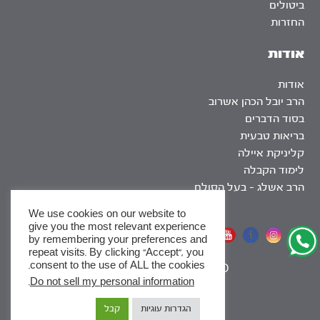
ביטולים
החזרות
אודות
אודות
הרב יובל הכהן אשרוב
בסוד הדברים
בריאות טבעית
קליניקת איילה
לימוד הקבלה
הרב אשלג – בעל הסולם
We use cookies on our website to
give you the most relevant experience
אתר שומר שבת
by remembering your preferences and
repeat visits. By clicking “Accept”, you
consent to the use of ALL the cookies.
|
SEO
.
Do not sell my personal information
x
הגדרות עוגיות
קבל
לסדרות