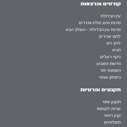
קורסים והרצאות
עין הבדולח
סדנת מים, מלח ותדרים
סדנת עין הבדולח – השלב הבא
לחם אבירים
לחץ דם
תניא
ניקוי רעלים
פרשת השבוע
השמנת יתר
ביטחון עצמי
תקנונים ופרטיות
תקנון אתר
שרות לקוחות
קנין רוחני
משלוחים