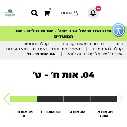
9+
0
התחבר
פתור
פתיחת
ספרו החדש של הרב יובל – אורות וכלים – אור
סדרות הפודקאסטים
סדרות הפודקאסטים
הסדרה המובילה החודש – דרך המלך
הסדרה המובילה החודש – דרך המלך
הצטרפו למהפכת הבריאות הטבעית >
פריט
המועדים
גישות
וכן
בית
|
סדרות הרצאות וקורסים
|
קבלה ורוחניות
|
רכזי
קבלה למתחילים
|
מאמר ’מתן תורה’ ו’הערבות’ – מהי הערבות
אשר כל ישראל ערבים זה לזה!
|
04. אות ח’ – ט’
04. אות ח' - ט'
01. אות א' -
02. אות ה'
03. אות ו' - ז'
04. אות ח' -
05
אות ד'
ט'