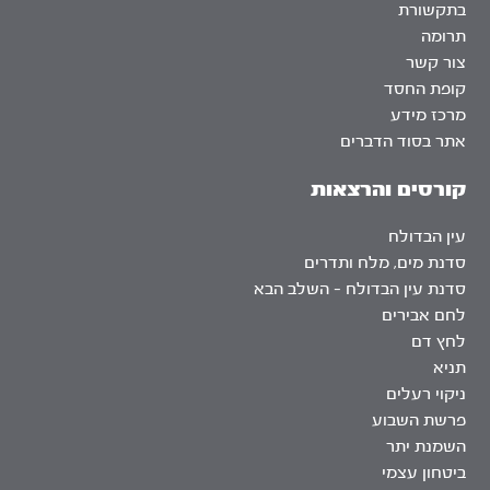
בתקשורת
תרומה
צור קשר
קופת החסד
מרכז מידע
אתר בסוד הדברים
קורסים והרצאות
עין הבדולח
סדנת מים, מלח ותדרים
סדנת עין הבדולח – השלב הבא
לחם אבירים
לחץ דם
תניא
ניקוי רעלים
פרשת השבוע
השמנת יתר
ביטחון עצמי