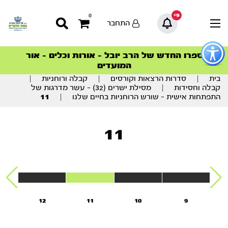
9+
0
התחבר
פתור
פתיחת
ספרו החדש של הרב יובל – אורות וכלים – אור
סדרות הפודקאסטים
סדרות הפודקאסטים
הסדרה המובילה החודש – דרך המלך
הסדרה המובילה החודש – דרך המלך
הצטרפו למהפכת הבריאות הטבעית >
פריט
המועדים
גישות
וכן
בית
|
סדרות הרצאות וקורסים
|
קבלה ורוחניות
|
רכזי
קבלה וחסידות
|
מסילת ישרים (32) – עשר מדרגות של
התפתחות אישית – שורש הרוחניות בחיים שלנו
|
11
11
12
11
10
9