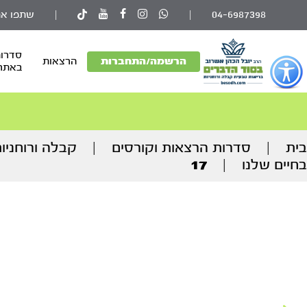
04-6987398
|
|
שתפו את
סדרות
פתור
הרשמה/התחברות
הרצאות
באתר
פתיחת
פריט
גישות
וכן
בית
|
סדרות הרצאות וקורסים
|
קבלה ורוחניו
רכזי
בחיים שלנו
|
17