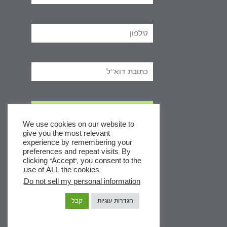
We use cookies on our website to
give you the most relevant
experience by remembering your
x
preferences and repeat visits. By
clicking “Accept”, you consent to the
לסדרות
use of ALL the cookies.
ומסלולי לימוד באתר
.
Do not sell my personal information
הגדרות עוגיות
קבל