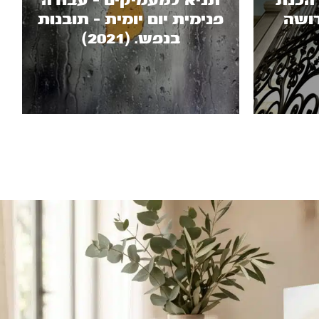
י קדושה (12) הכנת
תניא למעמיקים - עבודה
ושה
פנימית יום יומית - תובנות
בנפש. (2021)