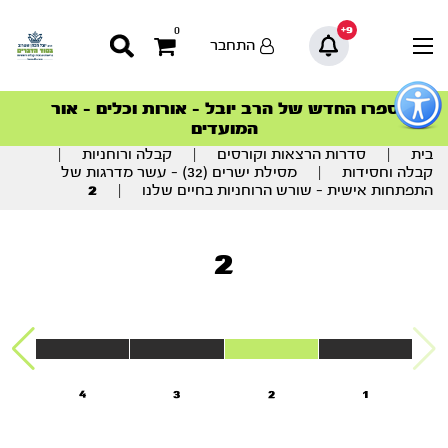
9+
0
התחבר
פתור
פתיחת
ספרו החדש של הרב יובל – אורות וכלים – אור
סדרות הפודקאסטים
סדרות הפודקאסטים
הסדרה המובילה החודש – דרך המלך
הסדרה המובילה החודש – דרך המלך
הצטרפו למהפכת הבריאות הטבעית >
פריט
המועדים
גישות
וכן
בית
|
סדרות הרצאות וקורסים
|
קבלה ורוחניות
|
רכזי
קבלה וחסידות
|
מסילת ישרים (32) – עשר מדרגות של
התפתחות אישית – שורש הרוחניות בחיים שלנו
|
2
2
4
3
2
1