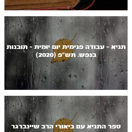
תניא - עבודה פנימית יום יומית - תובנות
בנפש. תש"פ (2020)
ספר התניא עם ביאורי הרב שיינברגר