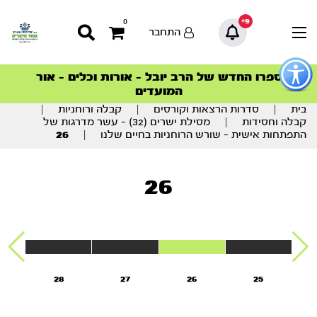
9+
0
התחבר
פתור
פתיחת
ספרו החדש של הרב יובל – אורות וכלים – אור
סדרות הפודקאסטים
סדרות הפודקאסטים
הסדרה המובילה החודש – דרך המלך
הסדרה המובילה החודש – דרך המלך
הצטרפו למהפכת הבריאות הטבעית >
פריט
המועדים
גישות
וכן
בית
|
סדרות הרצאות וקורסים
|
קבלה ורוחניות
|
רכזי
קבלה וחסידות
|
מסילת ישרים (32) – עשר מדרגות של
התפתחות אישית – שורש הרוחניות בחיים שלנו
|
26
26
28
27
26
25