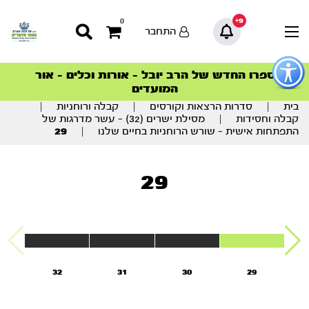
9+
0
התחבר
פתור
פתיחת
ספרו החדש של הרב יובל – אורות וכלים – אור
סדרות הפודקאסטים
סדרות הפודקאסטים
הסדרה המובילה החודש – דרך המלך
הסדרה המובילה החודש – דרך המלך
הצטרפו למהפכת הבריאות הטבעית >
פריט
המועדים
גישות
וכן
בית
|
סדרות הרצאות וקורסים
|
קבלה ורוחניות
|
רכזי
קבלה וחסידות
|
מסילת ישרים (32) – עשר מדרגות של
התפתחות אישית – שורש הרוחניות בחיים שלנו
|
29
29
32
31
30
29