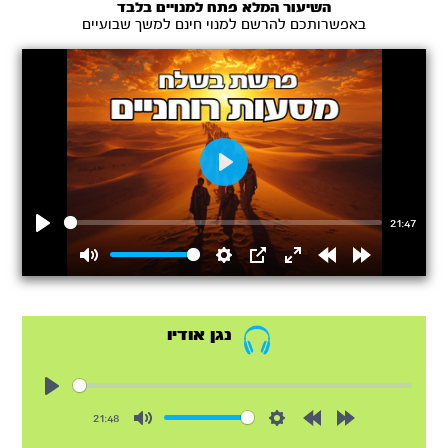
השיעור המלא פתח למנויים בלבד
באפשרותכם להרשם למנוי חינם למשך שבועיים
Play
21:47
Play
Mute
Settings
PIP
Enter
Rewind
Forward
fullscreen
15s
15s
נגן אודיו
Play
21:48
Mute
Settings
Rewind
Forward