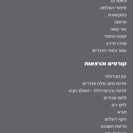
מאמרים
סיפורי הצלחה
בתקשורת
תרומה
צור קשר
קופת החסד
מרכז מידע
אתר בסוד הדברים
קורסים והרצאות
עין הבדולח
סדנת מים, מלח ותדרים
סדנת עין הבדולח – השלב הבא
לחם אבירים
לחץ דם
תניא
ניקוי רעלים
פרשת השבוע