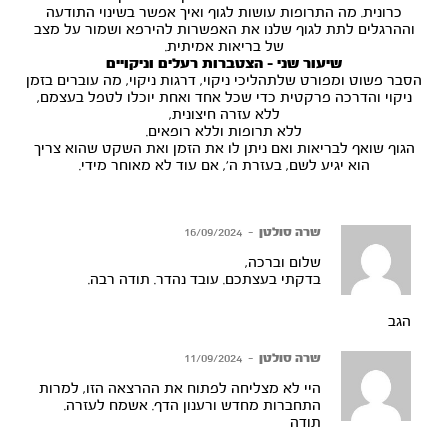
כרונית. מה התרופות עושות לגוף ואיך אפשר בשינוי התודעה
וההרגלים לתת לגוף שלנו את האפשרות להירפא ושמור על מצב
של בריאות אמיתית.
שיעור שני - הצטברות
רעלים
וניקויים
הסבר פשוט ומפורט שלתהליכי ניקוי, דרגות ניקוי, מה עוברים בזמן
ניקוי והדרכה פרקטית כדי שכל אחד ואחת יוכלו לטפל בעצמם,
ללא עזרה חיצונית,
ללא תרופות וללא רופאים.
הגוף שואף לבריאות ואם ניתן לו את הזמן ואת השקט שהוא צריך
הוא יגיע לשם, בעזרת ה', אם עוד לא מאוחר מידי.
שרה סולטן
–
16/09/2024
שלום וברכה,
בדקתי בעצתכם. עובד נהדר. תודה רבה.
הגב
שרה סולטן
–
11/09/2024
היי לא מצליחה לפתוח את ההרצאה הזו, למרות
התחברות מחדש ורענון הדף. אשמח לעזרה.
תודה