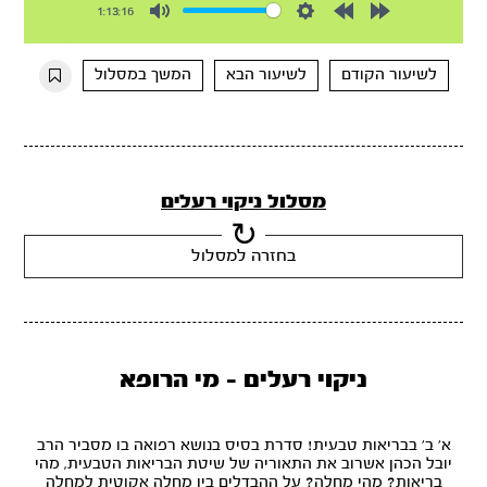
1:13:16
Mute
Settings
Rewind
Forward
10s
10s
לשיעור הקודם
לשיעור הבא
המשך במסלול
מסלול ניקוי רעלים
בחזרה למסלול
ניקוי רעלים - מי הרופא
א' ב' בבריאות טבעית! סדרת בסיס בנושא רפואה בו מסביר הרב
יובל הכהן אשרוב את התאוריה של שיטת
הבריאות הטבעית
, מהי
בריאות? מהי מחלה? על ההבדלים בין מחלה אקוטית למחלה