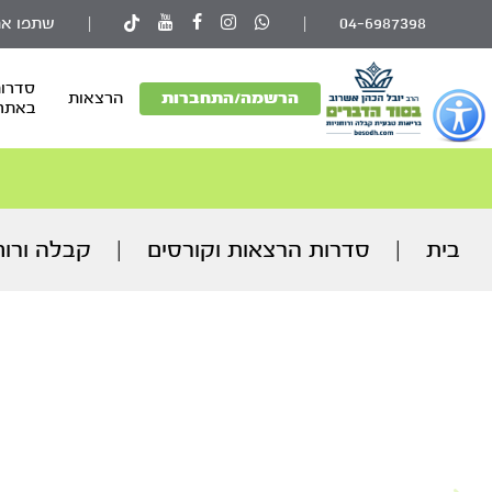
04-6987398
|
|
שתפו את
סדרות
פתור
הרשמה/התחברות
הרצאות
באתר
פתיחת
פריט
גישות
וכן
רכזי
בית
|
סדרות הרצאות וקורסים
|
קבלה ורוח