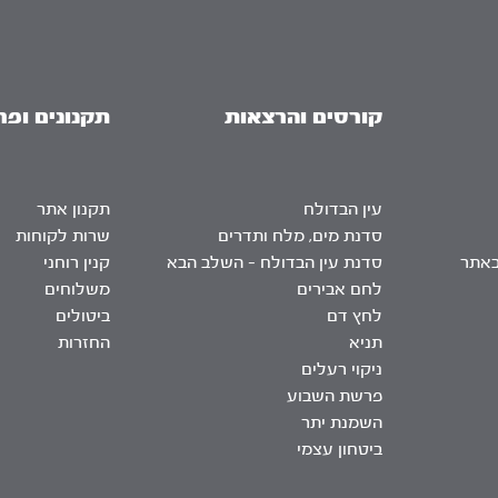
קורסים והרצאות
תקנונים ופר
עין הבדולח
תקנון אתר
סדנת מים, מלח ותדרים
שרות לקוחות
באתר
סדנת עין הבדולח – השלב הבא
קנין רוחני
לחם אבירים
משלוחים
לחץ דם
ביטולים
תניא
החזרות
ניקוי רעלים
פרשת השבוע
השמנת יתר
ביטחון עצמי