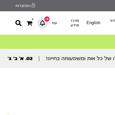
התחברות
9+
0
ור
מרכז
English
עוד
מידע
ה של כל אות ומשמעותה בחיינו!
|
02. א’ ב’ ג’