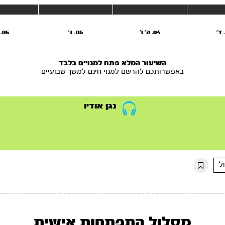
04. ה' ו'
05. ז'
06. ח’
השיעור המלא פתח למנויים בלבד
באפשרותכם להרשם למנוי חינם למשך שבועיים
נגן אודיו
ל
מסלול התפתחות אישית