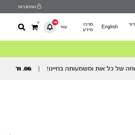
התחברות
9+
0
ור
מרכז
English
עוד
מידע
וחה של כל אות ומשמעותה בחיינו!
|
06. ח’