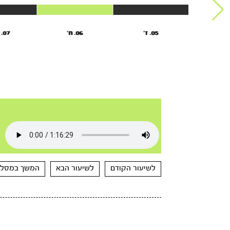
05. ז'
06. ח’
07. ט' י'
לשיעור הקודם
לשיעור הבא
המשך במסלו