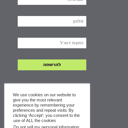
We use cookies on our website to
give you the most relevant
experience by remembering your
x
preferences and repeat visits. By
clicking “Accept”, you consent to the
לסדרות
use of ALL the cookies.
ומסלולי לימוד באתר
.
Do not sell my personal information