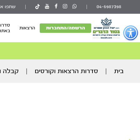
04-6987398
|
|
שתפו את
סדרות
פתור
הרשמה/התחברות
הרצאות
באתר
פתיחת
פריט
גישות
וכן
רכזי
בית
|
סדרות הרצאות וקורסים
|
קבלה ור