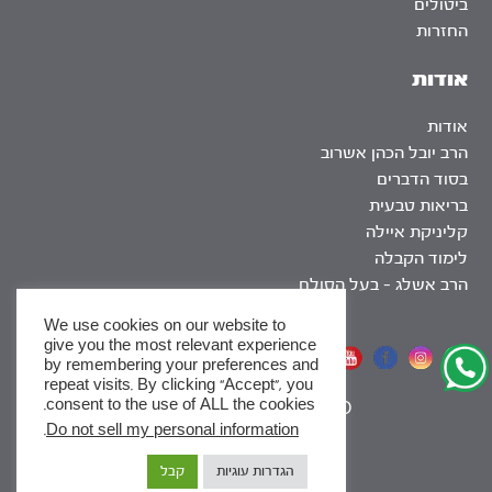
ביטולים
החזרות
אודות
אודות
הרב יובל הכהן אשרוב
בסוד הדברים
בריאות טבעית
קליניקת איילה
לימוד הקבלה
הרב אשלג – בעל הסולם
We use cookies on our website to
give you the most relevant experience
אתר שומר שבת
by remembering your preferences and
repeat visits. By clicking “Accept”, you
consent to the use of ALL the cookies.
|
SEO
.
Do not sell my personal information
x
הגדרות עוגיות
קבל
לסדרות