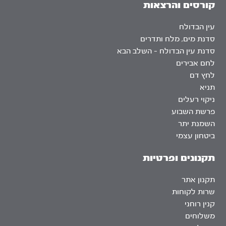
קורסים והרצאות
עין הבדולח
סדנת מים, מלח ותדרים
סדנת עין הבדולח – השלב הבא
לחם אבירים
לחץ דם
תניא
ניקוי רעלים
פרשת השבוע
השמנת יתר
ביטחון עצמי
תקנונים ופרטיות
תקנון אתר
שרות לקוחות
קנין רוחני
משלוחים