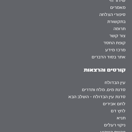
שידור חי
מאמרים
סיפורי הצלחה
בתקשורת
תרומה
צור קשר
קופת החסד
מרכז מידע
אתר בסוד הדברים
קורסים והרצאות
עין הבדולח
סדנת מים, מלח ותדרים
סדנת עין הבדולח – השלב הבא
לחם אבירים
לחץ דם
תניא
ניקוי רעלים