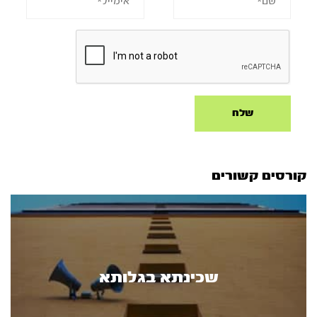
קורסים קשורים
שכינתא בגלותא