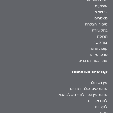
ניפוץ מיתוסים
אירועים
שידור חי
מאמרים
סיפורי הצלחה
בתקשורת
תרומה
צור קשר
קופת החסד
מרכז מידע
אתר בסוד הדברים
קורסים והרצאות
עין הבדולח
סדנת מים, מלח ותדרים
סדנת עין הבדולח – השלב הבא
לחם אבירים
לחץ דם
תניא