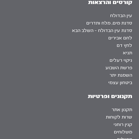
קורסים והרצאות
עין הבדולח
סדנת מים, מלח ותדרים
סדנת עין הבדולח – השלב הבא
לחם אבירים
לחץ דם
תניא
ניקוי רעלים
פרשת השבוע
השמנת יתר
ביטחון עצמי
תקנונים ופרטיות
תקנון אתר
שרות לקוחות
קנין רוחני
משלוחים