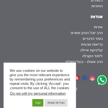
ביטולים
החזרות
אודות
אודות
הרב יובל הכהן אשרוב
בסוד הדברים
בריאות טבעית
קליניקת איילה
לימוד הקבלה
הרב אשלג – בעל הסולם
We use cookies on our website to
give you the most relevant experience
אתר שומר שבת
by remembering your preferences and
repeat visits. By clicking “Accept”, you
consent to the use of ALL the cookies.
|
SEO
.
Do not sell my personal information
x
הגדרות עוגיות
קבל
לסדרות