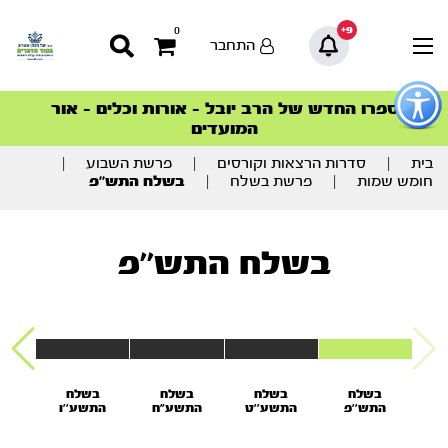
9+
0
התחבר
פתור
פתיחת
ספרו החדש של הרב יובל – אורות וכלים – אור
סדרות הפודקאסטים
סדרות הפודקאסטים
הסדרה המובילה החודש – דרך המלך
הסדרה המובילה החודש – דרך המלך
הצטרפו למהפכת הבריאות הטבעית >
פריט
המועדים
גישות
וכן
רכזי
בית
|
סדרות הרצאות וקורסים
|
פרשת השבוע
|
חומש שמות
|
פרשת בשלח
|
בשלח התש’’פ
בשלח התש’’פ
בשלח
בשלח
בשלח
בשלח
ב
התש’’פ
התשע’’ט
התשע"ח
התשע''ו
הת