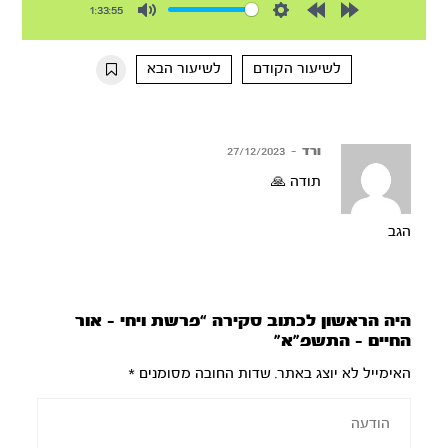
1:33:55
Mute
Settings
Rewind
Forward
10s
10s
לשיעור הקודם
לשיעור הבא
ורד
–
27/12/2023
תודה 🙏
הגב
היה הראשון לכתוב סקירה “פרשת ויחי – אור
החיים – התשפ”א”
האימייל לא יוצג באתר.
שדות החובה מסומנים
*