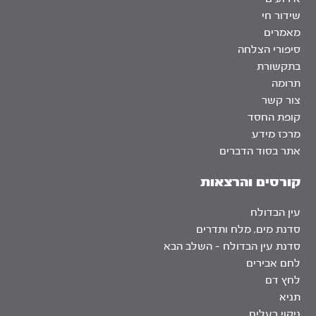
שידור חי
מאמרים
סיפורי הצלחה
בתקשורת
תרומה
צור קשר
קופת החסד
מרכז מידע
אתר בסוד הדברים
קורסים והרצאות
עין הבדולח
סדנת מים, מלח ותדרים
סדנת עין הבדולח – השלב הבא
לחם אבירים
לחץ דם
תניא
ניקוי רעלים