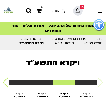
9+
0
התחבר
פתור
פתיחת
ספרו החדש של הרב יובל – אורות וכלים – אור
סדרות הפודקאסטים
סדרות הפודקאסטים
הסדרה המובילה החודש – דרך המלך
הסדרה המובילה החודש – דרך המלך
הצטרפו למהפכת הבריאות הטבעית >
פריט
המועדים
גישות
וכן
רכזי
בית
|
סדרות הרצאות וקורסים
|
פרשת השבוע
|
חומש ויקרא
|
פרשת ויקרא
|
ויקרא התשע”ד
ויקרא התשע"ד
ויקרא
ויקרא
ויקרא
ויקרא
ו
התשע’’ט
התשע"ד
התשע’’ה
התשע’’ו
הת