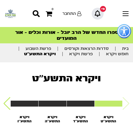
9+
0
התחבר
פתור
פתיחת
ספרו החדש של הרב יובל – אורות וכלים – אור
סדרות הפודקאסטים
סדרות הפודקאסטים
הסדרה המובילה החודש – דרך המלך
הסדרה המובילה החודש – דרך המלך
הצטרפו למהפכת הבריאות הטבעית >
פריט
המועדים
גישות
וכן
רכזי
בית
|
סדרות הרצאות וקורסים
|
פרשת השבוע
|
חומש ויקרא
|
פרשת ויקרא
|
ויקרא התשע’’ט
ויקרא התשע’’ט
ויקרא
ויקרא
ויקרא
ויקרא
ו
התשע’’ט
התשע"ד
התשע’’ה
התשע’’ו
הת