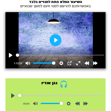
השיעור המלא פתח למנויים בלבד
באפשרותכם להרשם למנוי חינם למשך שבועיים
Play
Play
1:12:12
Mute
Settings
PIP
Enter
Rewind
Forward
fullscreen
15s
15s
נגן אודיו
Play
00:00
Mute
Settings
Rewind
Forward