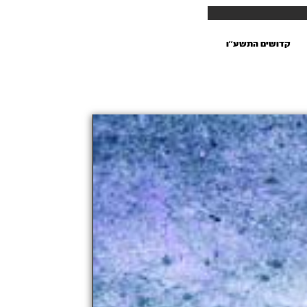
קדושים התשע''ו