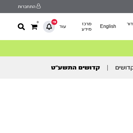
התחברות
9+
0
ור
מרכז
English
עוד
מידע
דושים
|
קדושים התשע’’ט