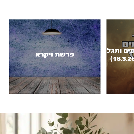
מים ותגל
פרשת ויקרא