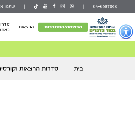
04-6987398
|
|
שתפו את
סדרות
פתור
הרשמה/התחברות
הרצאות
באתר
פתיחת
פריט
גישות
וכן
רכזי
בית
|
סדרות הרצאות וקורסים
ק