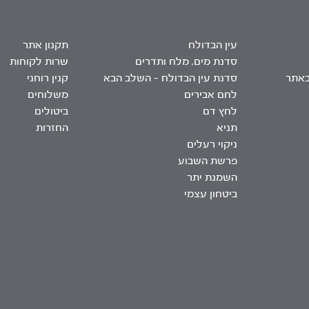
עין הבדולח
תקנון אתר
סדנת מים, מלח ותדרים
שרות לקוחות
באתר
סדנת עין הבדולח – השלב הבא
קנין רוחני
לחם אבירים
משלוחים
לחץ דם
ביטולים
תניא
החזרות
ניקוי רעלים
פרשת השבוע
השמנת יתר
ביטחון עצמי