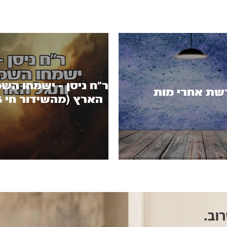
ר”ח ניסן – ישמחו הש
שת אחרי מות
הארץ (מהשידור חי 18.3.26)