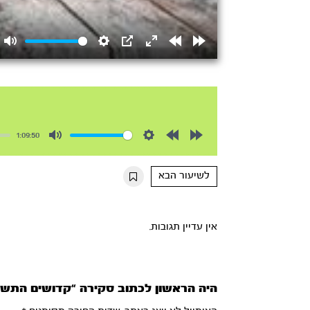
Mute
Settings
PIP
Enter
Rewind
Forward
fullscreen
15s
15s
1:09:50
Mute
Settings
Rewind
Forward
10s
10s
לשיעור הבא
אין עדיין תגובות.
היה הראשון לכתוב סקירה “קדושים התשע