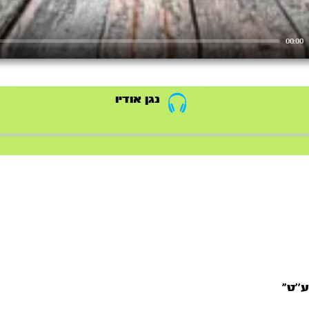
00:00
נגן אודיו
’’ט”