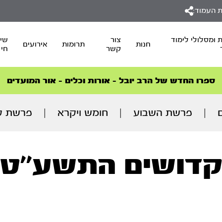
 העמוד:
 ומסלולי לימוד
צור
שיד
חנות
תרומות
אירועים
קשר
חי
סדרות הפודקאסטים
סדרות הפודקאסטים
הסדרה המובילה החודש – דרך המלך
הסדרה המובילה החודש – דרך המלך
הצטרפו למהפכת הבריאות הטבעית >
ספרו החדש של הרב יובל – אורות וכלים – אור המועדים
|
פרשת השבוע
|
חומש ויקרא
|
פרשת ק
דושים התשע’’ט