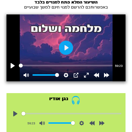
השיעור המלא פתח למנויים בלבד
באפשרותכם להרשם למנוי חינם למשך שבועיים
Play
59:23
Play
Mute
Settings
PIP
Enter
Rewind
Forward
fullscreen
15s
15s
נגן אודיו
Play
59:23
Mute
Settings
Rewind
Forward