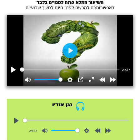
השיעור המלא פתח למנויים בלבד
באפשרותכם להרשם למנוי חינם למשך שבועיים
Play
29:37
Play
Mute
Settings
PIP
Enter
Rewind
Forward
fullscreen
15s
15s
נגן אודיו
Play
29:37
Mute
Settings
Rewind
Forward