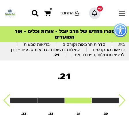
9+
0
התחבר
פתור
פתיחת
ספרו החדש של הרב יובל – אורות וכלים – אור
סדרות הפודקאסטים
סדרות הפודקאסטים
הסדרה המובילה החודש – דרך המלך
הסדרה המובילה החודש – דרך המלך
הצטרפו למהפכת הבריאות הטבעית >
פריט
המועדים
גישות
וכן
בית
|
סדרות הרצאות וקורסים
|
בריאות טבעית
|
רכזי
בריאות מתקדמים
|
שאלות ותשובות בבריאות טבעית – דרך
לריפוי ממחלות ,חיים בריאים.
|
21.
21.
23.
22.
21.
20.