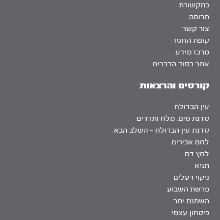
בתקשורת
תרומה
צור קשר
קופת החסד
מרכז מידע
אתר בסוד הדברים
קורסים והרצאות
עין הבדולח
סדנת מים, מלח ותדרים
סדנת עין הבדולח – השלב הבא
לחם אבירים
לחץ דם
תניא
ניקוי רעלים
פרשת השבוע
השמנת יתר
ביטחון עצמי