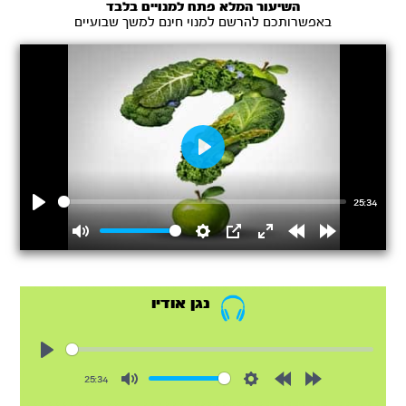
השיעור המלא פתח למנויים בלבד
באפשרותכם להרשם למנוי חינם למשך שבועיים
Play
25:34
Play
Mute
Settings
PIP
Enter
Rewind
Forward
fullscreen
15s
15s
נגן אודיו
Play
25:34
Mute
Settings
Rewind
Forward