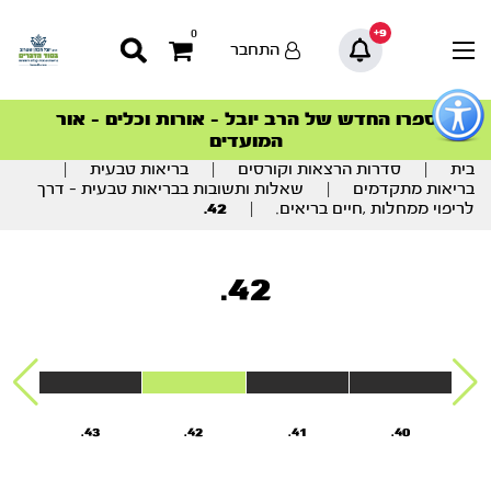
9+
0
התחבר
פתור
פתיחת
ספרו החדש של הרב יובל – אורות וכלים – אור
סדרות הפודקאסטים
סדרות הפודקאסטים
הסדרה המובילה החודש – דרך המלך
הסדרה המובילה החודש – דרך המלך
הצטרפו למהפכת הבריאות הטבעית >
פריט
המועדים
גישות
וכן
בית
|
סדרות הרצאות וקורסים
|
בריאות טבעית
|
רכזי
בריאות מתקדמים
|
שאלות ותשובות בבריאות טבעית – דרך
לריפוי ממחלות ,חיים בריאים.
|
42.
42.
43.
42.
41.
40.