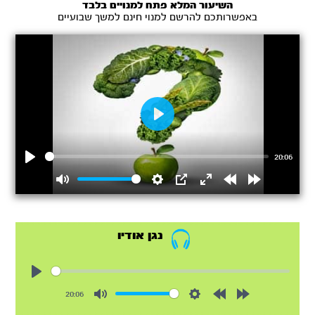
השיעור המלא פתח למנויים בלבד
באפשרותכם להרשם למנוי חינם למשך שבועיים
Play
20:06
Play
Mute
Settings
PIP
Enter
Rewind
Forward
fullscreen
15s
15s
נגן אודיו
Play
20:06
Mute
Settings
Rewind
Forward