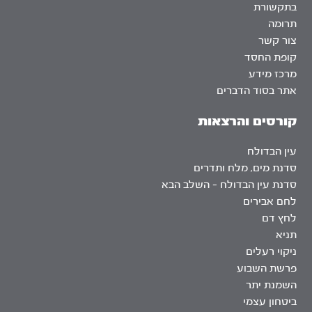
בתקשורת
תרומה
צור קשר
קופת החסד
מרכז מידע
אתר בסוד הדברים
קורסים והרצאות
עין הבדולח
סדנת מים, מלח ותדרים
סדנת עין הבדולח – השלב הבא
לחם אבירים
לחץ דם
תניא
ניקוי רעלים
פרשת השבוע
השמנת יתר
ביטחון עצמי