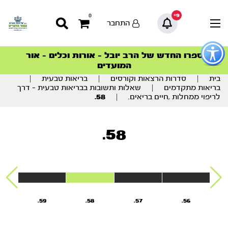
9+
0
התחבר
פתור
פתיחת
ספרו החדש של הרב יובל – אורות וכלים – אור
סדרות הפודקאסטים
סדרות הפודקאסטים
הסדרה המובילה החודש – דרך המלך
הסדרה המובילה החודש – דרך המלך
הצטרפו למהפכת הבריאות הטבעית >
פריט
המועדים
גישות
וכן
בית
|
סדרות הרצאות וקורסים
|
בריאות טבעית
|
רכזי
בריאות מתקדמים
|
שאלות ותשובות בבריאות טבעית – דרך
לריפוי ממחלות ,חיים בריאים.
|
58.
58.
59.
58.
57.
56.