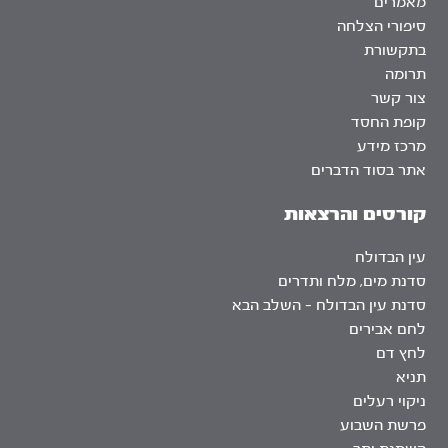
מאמרים
סיפורי הצלחה
בתקשורת
תרומה
צור קשר
קופת החסד
מרכז מידע
אתר בסוד הדברים
קורסים והרצאות
עין הבדולח
סדנת מים, מלח ותדרים
סדנת עין הבדולח – השלב הבא
לחם אבירים
לחץ דם
תניא
ניקוי רעלים
פרשת השבוע