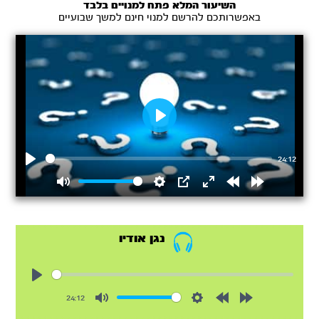
השיעור המלא פתח למנויים בלבד
באפשרותכם להרשם למנוי חינם למשך שבועיים
Play
24:12
Play
Mute
Settings
PIP
Enter
Rewind
Forward
fullscreen
15s
15s
נגן אודיו
Play
24:12
Mute
Settings
Rewind
Forward