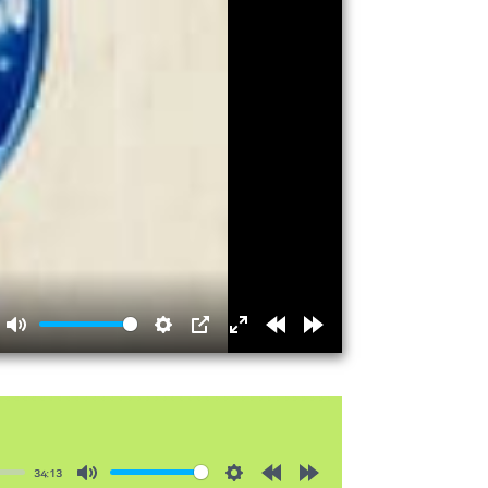
Mute
Settings
PIP
Enter
Rewind
Forward
fullscreen
15s
15s
34:13